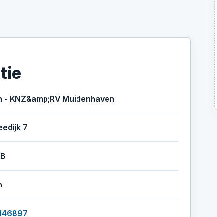
tie
n - KNZ&amp;RV Muidenhaven
edijk 7
BB
n
146897