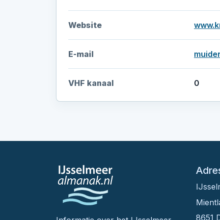
Website
www.kn
E-mail
muide
VHF kanaal
0
Adre
IJsse
Mientl
8651 D