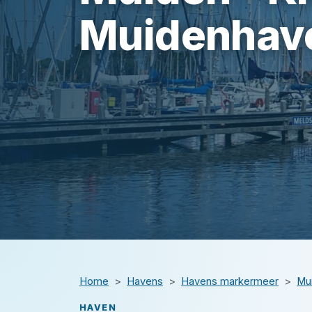
Muidenhav
Home
Havens
Havens markermeer
Mu
HAVEN