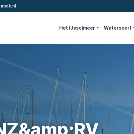
anak.nl
Het IJsselmeer
Watersport
KNZ&amp;RV