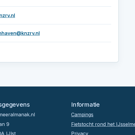
zrv.nl
nhaven@knzrv.nl
sgegevens
Informatie
lmeeralmanak.nl
Campings
an 9
Fietstocht rond het IJsselm
A IJlst
Privacy