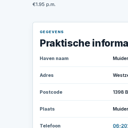
€1.95 p.m.
GEGEVENS
Praktische informa
Haven naam
Muide
Adres
Westze
Postcode
1398 
Plaats
Muide
Telefoon
06-20