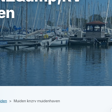
en
iden
Muiden knzrv muidenhaven